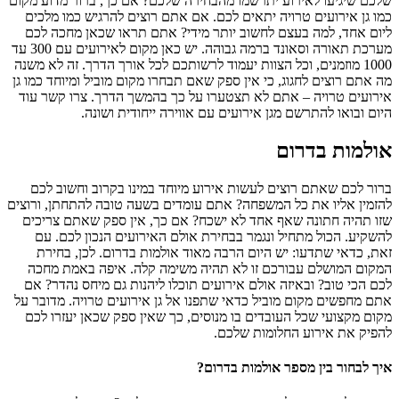
שלכם שיגיעו לאירוע יתרשמו מהבחירה שלכם? אם כך, ברור מדוע מקום
כמו גן אירועים טרויה יתאים לכם. אם אתם רוצים להרגיש כמו מלכים
ליום אחד, למה בעצם לחשוב יותר מידי? אתם תראו שכאן מחכה לכם
מערכת תאורה וסאונד ברמה גבוהה. יש כאן מקום לאירועים עם 300 עד
1000 מוזמנים, וכל הצוות יעמוד לרשותכם לכל אורך הדרך. זה לא משנה
מה אתם רוצים לחגוג, כי אין ספק שאם תבחרו מקום מוביל ומיוחד כמו גן
אירועים טרויה – אתם לא תצטערו על כך בהמשך הדרך. צרו קשר עוד
היום ובואו להתרשם מגן אירועים עם אווירה ייחודית ושונה.
אולמות בדרום
ברור לכם שאתם רוצים לעשות אירוע מיוחד במינו בקרוב וחשוב לכם
להזמין אליו את כל המשפחה? אתם עומדים בשעה טובה להתחתן, ורוצים
שזו תהיה חתונה שאף אחד לא ישכח? אם כך, אין ספק שאתם צריכים
להשקיע. הכול מתחיל ונגמר בבחירת אולם האירועים הנכון לכם. עם
זאת, כדאי שתדעו: יש היום הרבה מאוד אולמות בדרום. לכן, בחירת
המקום המושלם עבורכם זו לא תהיה משימה קלה. איפה באמת מחכה
לכם הכי טוב? ובאיזה אולם אירועים תוכלו ליהנות גם מיחס נהדר? אם
אתם מחפשים מקום מוביל כדאי שתפנו אל גן אירועים טרויה. מדובר על
מקום מקצועי שכל העובדים בו מנוסים, כך שאין ספק שכאן יעזרו לכם
להפיק את אירוע החלומות שלכם.
איך לבחור בין מספר אולמות בדרום?