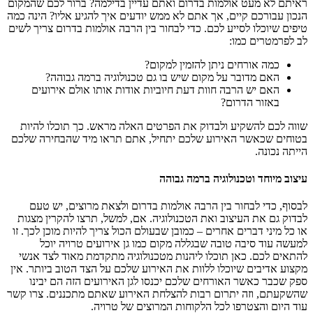
ראיתם לא מעט אולמות בדרום ואתם עדיין בדילמה? ברור לכם שהמקום
הנכון עבורכם קיים, אך אתם לא ממש יודעים איך להגיע אליו? הינה כמה
טיפים שיוכלו לסייע לכם. כדי לבחור בין הרבה אולמות בדרום צריך לשים
לב לפרמטרים כמו:
כמה אורחים ניתן להזמין למקום?
האם מדובר על מקום שיש בו גם טכנולוגיה ברמה גבוהה?
האם יש הרבה חוות דעת חיוביות אודות אותו אולם אירועים
באזור הדרום?
שווה לכם להשקיע ולבדוק את הפרטים האלה מראש. כך תוכלו להיות
בטוחים שכאשר האירוע שלכם יתחיל, אתם תראו מיד שהבחירה שלכם
הייתה נכונה.
עיצוב מיוחד וטכנולוגיה ברמה גבוהה
לבסוף, כדי לבחור בין הרבה אולמות בדרום ולצאת מרוצים, יש טעם
לבדוק גם את העיצוב ואת הטכנולוגיה. אם, למשל, תרצו להקרין מצגות
או כל מיני דברים אחרים – כמובן שבעולם הכול צריך להיות מוכן לכך. זו
למעשה עוד סיבה טובה שבגללה מקום כמו גן אירועים טרויה יוכל
להתאים לכם. כאן תוכלו ליהנות מטכנולוגיה מתקדמת מאוד לצד אנשי
מקצוע אדיבים שיוכלו ללוות את האירוע שלכם על הצד הטוב ביותר. אין
ספק שכבר כאשר האורחים שלכם יכנסו לגן האירועים הזה הם יבינו
שהשקעתם, וזה יתרום רבות להצלחת האירוע שאתם מתכננים. צרו קשר
עוד היום והצטרפו לכל הלקוחות המרוצים של טרויה.