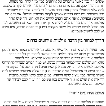
שלהם. זה נכון כאשר מדברים על אירועים כמו ימי הולדת, בר מצווה,
חתונה ועוד. לכן, אם גם אתם התחלתם לחלום על האירוע הקרוב שלכם,
למה שלא תתחילו לתכנן אותו כבר עכשיו? כי להפיק אירועים מיוחדים
ובלי נשכחים, יש כמה דברים שצריך לקחת בחשבון. למשל, את מי אתם
מזמינים? ובעיקר: איפה אתם רוצים לקיים את האירוע. החיפוש אחר
אולמות אירועים בדרום עלול להיות ארוך יותר ממה שאתם חושבים. לכן,
אם תוכלו לגשת מראש אל מקום מקסים כמו גן אירועים טרויה, איזו סיבה
יש לכם לחשוב פעמיים?
הדרך לבחור בין הרבה אולמות אירועים בדרום
אם תעשו חיפוש אתם תראו שיש לא מעט גני אירועים באזור אשדוד. לכן
אפשר להבין מדוע יש לכם דילמה. איך אפשר לבחור בין כל כך הרבה
אולמות אירועים בדרום ועוד להבטיח שנצא מרוצים? כדי ליהנות
מהאירוע שלכם וכדי לבחור בצורה נכונה, יש כמה דברים שצריך להתייחס
אליהם. למשל: איפה בדיוק נמצא גן האירועים? מה חושב על המקום מי
שכבר עשה בו אירועים? האם מדובר על גן או אולם אירועים שמציע לכם
משהו מיוחד, כמו עיצוב שונה וייחודי? כמובן שגם כדאי לצאת מהבית
ולראות את אולם או גן האירועים במו-עיניכם. זה יעזור לכם לבחור את
המקום המושלם בשבילכם.
אולם אירועים ייחודי
מחפשים אולמות אירועים בדרום שיהיו מרשימים? רוצים שכל האורחים