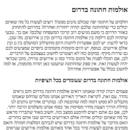
אולמות חתונה בדרום
חולמים על חתונה יפה שכולם נהנים ממנה? רוצים לעשות כל מה שאתם
יכולים כדי שהחתונה שלכם תהיה ייחודית ואחרת? בחרתם להתחתן
באזור הדרום כי משם מגיעים רוב קרובי המשפחה שלכם? אם כך, טבעי
שתהיה לכם דילמה בין אולמות חתונה בדרום ובין גן אירועים. מה שכן,
כדאי לדעת: יש לכם אפשרות ליהנות היום מהשילוב המושלם בין גן ובין
אולם אירועים. בנוסף, יש היום מקומות מקסימים ביופיים שמציעים לכם
גם שירות מקיף. במקום כזה לא תצטרכו לחשוב בעצמכם על הדברים.
לכן, אם תוכלו לפנות אל מקום נהדר כמו גן אירועים טרויה, מובן שכדאי
יהיה לעשות זאת. אין ספק שהחתונה שתעשו כאן תהיה מהממת, אז למה
לחשוב בכלל על אפשרויות אחרות?
אולמות חתונה בדרום שעומדים בכל הציפיות
פעמים רבות קורה שאנחנו רואים אולמות חתונה בדרום והם נראים
נהדר. עם זאת, לקראת תאריך האירוע אנחנו מגלים שהיחס שאנחנו
מקבלים לא ממש דומה למה שהובטח לנו. במקרים אחרים נותנים לנו
בחילת הדרך הצעת מחיר מסוימת אך בסוף אנחנו משלמים הרבה יותר.
לכן, אם גם אתם רוצים להימנע ממצב כזה, חשוב מאוד שתבררו מראש
כל מה שאתם יכולים אודות אולם האירועים בדרום שבו אתם בוחרים.
האם מדובר על אולמות חתונה בדרום שיש לגביהם המלצות חמות? והאם
מזמינים אתכם לעשות סיור בכל אחד מאותם אולמות אירועים שנראים