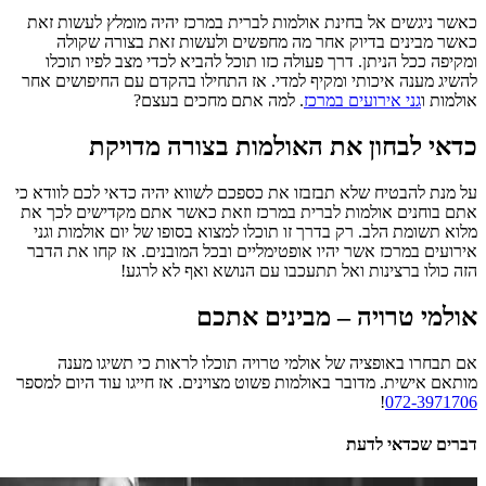
כאשר ניגשים אל בחינת אולמות לברית במרכז יהיה מומלץ לעשות זאת
כאשר מבינים בדיוק אחר מה מחפשים ולעשות זאת בצורה שקולה
ומקיפה ככל הניתן. דרך פעולה כזו תוכל להביא לכדי מצב לפיו תוכלו
להשיג מענה איכותי ומקיף למדי. אז התחילו בהקדם עם החיפושים אחר
אולמות ו
גני אירועים במרכז
. למה אתם מחכים בעצם?
כדאי לבחון את האולמות בצורה מדויקת
על מנת להבטיח שלא תבזבזו את כספכם לשווא יהיה כדאי לכם לוודא כי
אתם בוחנים אולמות לברית במרכז וזאת כאשר אתם מקדישים לכך את
מלוא תשומת הלב. רק בדרך זו תוכלו למצוא בסופו של יום אולמות וגני
אירועים במרכז אשר יהיו אופטימליים ובכל המובנים. אז קחו את הדבר
הזה כולו ברצינות ואל תתעכבו עם הנושא ואף לא לרגע!
אולמי טרויה – מבינים אתכם
אם תבחרו באופציה של אולמי טרויה תוכלו לראות כי תשיגו מענה
מותאם אישית. מדובר באולמות פשוט מצוינים. אז חייגו עוד היום למספר
!
072-3971706
דברים שכדאי לדעת